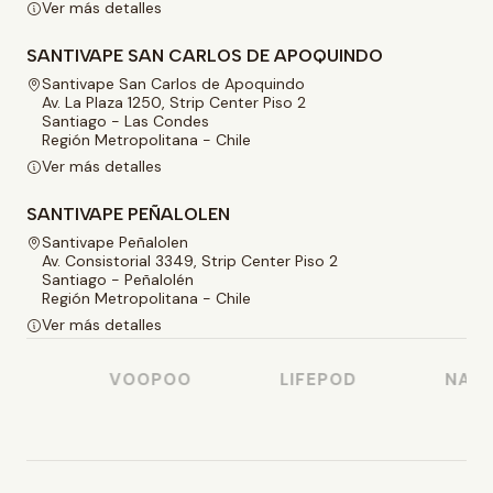
Ver más detalles
SANTIVAPE SAN CARLOS DE APOQUINDO
Santivape San Carlos de Apoquindo
Av. La Plaza 1250, Strip Center Piso 2
Santiago - Las Condes
Región Metropolitana - Chile
Ver más detalles
SANTIVAPE PEÑALOLEN
Santivape Peñalolen
Av. Consistorial 3349, Strip Center Piso 2
Santiago - Peñalolén
Región Metropolitana - Chile
Ver más detalles
O
VOOPOO
LIFEPOD
NASTY