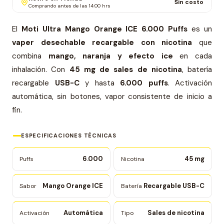
Sin costo
Comprando antes de las 14:00 hrs
El
Moti Ultra Mango Orange ICE 6.000 Puffs
es un
vaper desechable recargable con nicotina
que
combina
mango, naranja y efecto ice
en cada
inhalación. Con
45 mg de sales de nicotina
, batería
recargable
USB-C
y hasta
6.000 puffs
. Activación
automática, sin botones, vapor consistente de inicio a
fin.
ESPECIFICACIONES TÉCNICAS
6.000
45 mg
Puffs
Nicotina
Mango Orange ICE
Recargable USB-C
Sabor
Batería
Automática
Sales de nicotina
Activación
Tipo