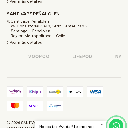
Ver más detalles
SANTIVAPE PEÑALOLEN
Santivape Peñalolen
Av. Consistorial 3349, Strip Center Piso 2
Santiago - Peñalolén
Región Metropolitana - Chile
Ver más detalles
O
VOOPOO
LIFEPOD
NASTY
2026 SANTIVAPE.
Necesitas Ayuda? Escribenos.