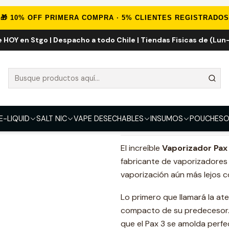
Inicio
HERBALES
Vaporizadores
Pax 3 Basic Kit
🎁 10% OFF PRIMERA COMPRA · 5% CLIENTES REGISTRADOS
e HOY en Stgo | Despacho a todo Chile | Tiendas Fisicas de (Lun-
Pax 3 Basic Ki
COLOR
Onyx
E-LIQUID
SALT NIC
VAPE DESECHABLES
INSUMOS
POUCHES
O
DESCRIPCIÓN
El increíble
Vaporizador Pax
fabricante de vaporizadores i
vaporización aún más lejos 
Lo primero que llamará la at
compacto de su predecesor. 
que el Pax 3 se amolda perfe