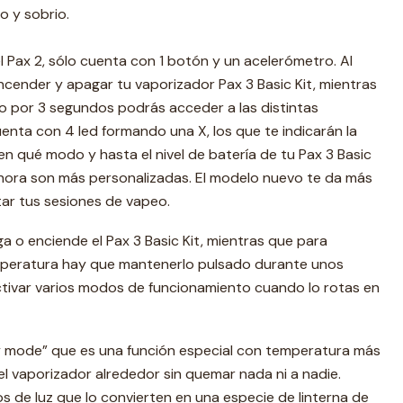
o y sobrio.
 Pax 2, sólo cuenta con 1 botón y un acelerómetro. Al
cender y apagar tu vaporizador Pax 3 Basic Kit, mientras
o por 3 segundos podrás acceder a las distintas
uenta con 4 led formando una X, los que te indicarán la
en qué modo y hasta el nivel de batería de tu Pax 3 Basic
hora son más personalizadas. El modelo nuevo te da más
star tus sesiones de vapeo.
 o enciende el Pax 3 Basic Kit, mientras que para
mperatura hay que mantenerlo pulsado durante unos
ivar varios modos de funcionamiento cuando lo rotas en
y mode” que es una función especial con temperatura más
l vaporizador alrededor sin quemar nada ni a nadie.
 de luz que lo convierten en una especie de linterna de