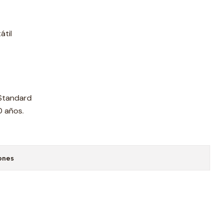
átil
 Standard
0 años.
ones