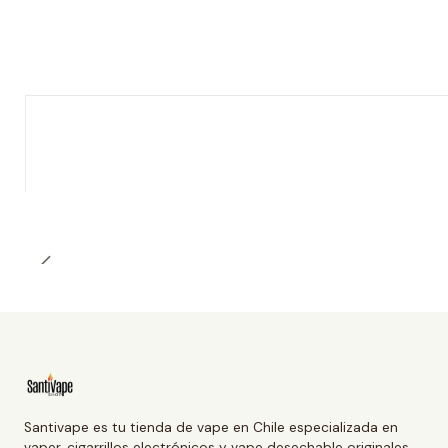
Santivape es tu tienda de vape en Chile especializada en
vaper, cigarrillos electrónicos y vape desechable originales.