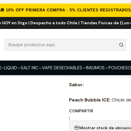
E-LIQUID
IMPORTADOS
Eliquid Importados 60ml
Peach Bubble I
🎁 10% OFF PRIMERA COMPRA · 5% CLIENTES REGISTRADOS
e HOY en Stgo | Despacho a todo Chile | Tiendas Fisicas de (Lun-
Peach Bubble 
FUERZA
0mg
E-LIQUID
SALT NIC
VAPE DESECHABLES
INSUMOS
POUCHES
O
DESCRIPCIÓN
Sabor:
Peach Bubble ICE:
Chicle d
COMPARTIR
|
Mostrar stock de ubicaci