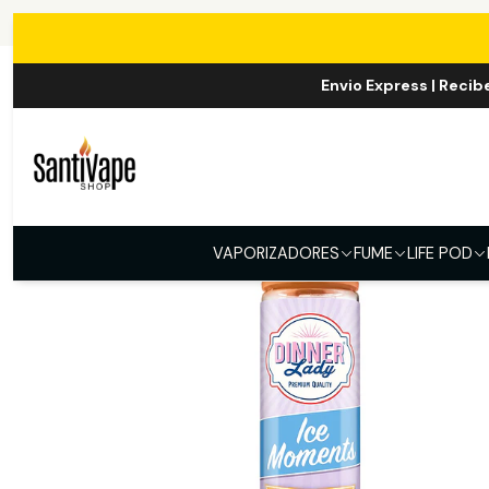
Inicio
Envio Express | Recib
VAPORIZADORES
FUME
LIFE POD