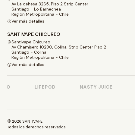
Av La dehesa 3265, Piso 2 Strip Center
Santiago - Lo Barnechea
Región Metropolitana - Chile
Ver más detalles
SANTIVAPE CHICUREO
Santivape Chicureo
Av Chamisero 10290, Colina, Strip Center Piso 2
Santiago - Colina
Región Metropolitana - Chile
Ver más detalles
OO
LIFEPOD
NASTY JUICE
E
2026 SANTIVAPE.
Todos los derechos reservados.