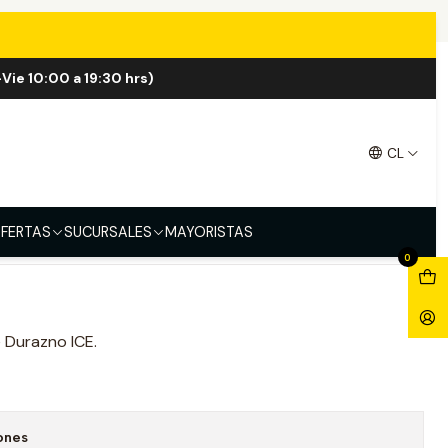
CE 60ml
Vie 10:00 a 19:30 hrs)
ICE 60ml
CL
FERTAS
SUCURSALES
MAYORISTAS
0
e Durazno ICE.
ones