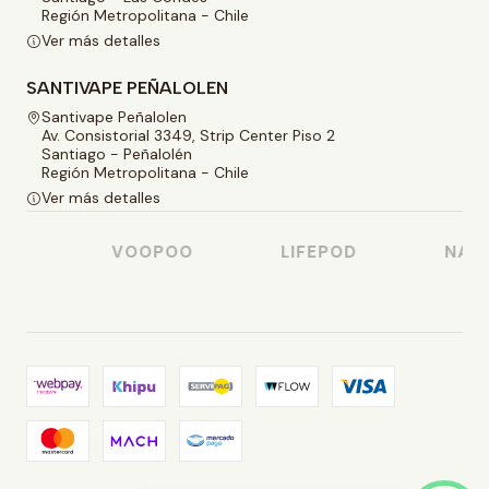
Región Metropolitana - Chile
Ver más detalles
SANTIVAPE PEÑALOLEN
Santivape Peñalolen
Av. Consistorial 3349, Strip Center Piso 2
Santiago - Peñalolén
Región Metropolitana - Chile
Ver más detalles
SO
VOOPOO
LIFEPOD
NASTY