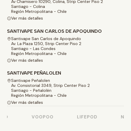
Av Chamisero 10290, Colina, Strip Center Piso 2
Santiago - Colina
Región Metropolitana - Chile
Ver más detalles
SANTIVAPE SAN CARLOS DE APOQUINDO
Santivape San Carlos de Apoquindo
Av. La Plaza 1250, Strip Center Piso 2
Santiago - Las Condes
Región Metropolitana - Chile
Ver más detalles
SANTIVAPE PEÑALOLEN
Santivape Peñalolen
Av. Consistorial 3349, Strip Center Piso 2
Santiago - Peñalolén
Región Metropolitana - Chile
Ver más detalles
SO
VOOPOO
LIFEPOD
NAST