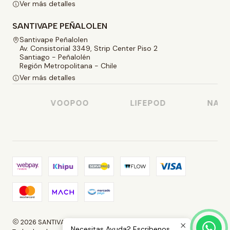
Ver más detalles
SANTIVAPE PEÑALOLEN
Santivape Peñalolen
Av. Consistorial 3349, Strip Center Piso 2
Santiago - Peñalolén
Región Metropolitana - Chile
Ver más detalles
O
VOOPOO
LIFEPOD
NASTY
2026 SANTIVAPE.
Necesitas Ayuda? Escribenos.