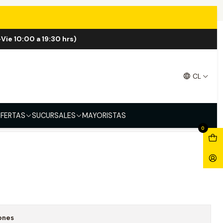
E Salt 30ml
Vie 10:00 a 19:30 hrs)
r Strawberry ICE Salt 30ml
CL
FERTAS
SUCURSALES
MAYORISTAS
0
ones