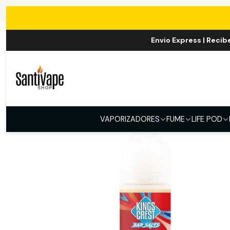
Inicio
Sal
Envio Express | Recib
VAPORIZADORES
FUME
LIFE POD