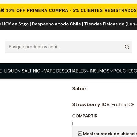
es de Nicotina
Salt Nic Importadas
Kings Crest Bar Strawberry IC
🎁 10% OFF PRIMERA COMPRA · 5% CLIENTES REGISTRADOS
e HOY en Stgo | Despacho a todo Chile | Tiendas Fisicas de (Lun-
Kings Crest Ba
FUERZA
35mg
E-LIQUID
SALT NIC
VAPE DESECHABLES
INSUMOS
POUCHES
O
DESCRIPCIÓN
Sabor:
Strawberry ICE:
Frutilla ICE
COMPARTIR
|
Mostrar stock de ubicaci