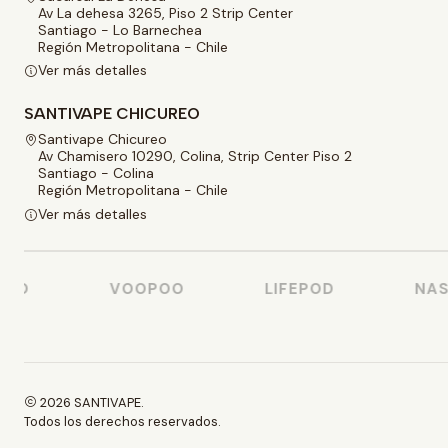
Av La dehesa 3265, Piso 2 Strip Center
Santiago - Lo Barnechea
Región Metropolitana - Chile
Ver más detalles
SANTIVAPE CHICUREO
Santivape Chicureo
Av Chamisero 10290, Colina, Strip Center Piso 2
Santiago - Colina
Región Metropolitana - Chile
Ver más detalles
SO
VOOPOO
LIFEPOD
NASTY
2026 SANTIVAPE.
Todos los derechos reservados.