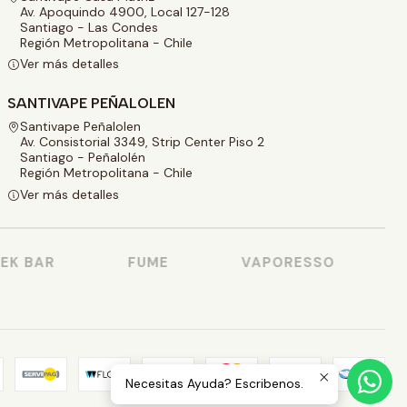
Av. Apoquindo 4900, Local 127-128
Santiago - Las Condes
Región Metropolitana - Chile
Ver más detalles
SANTIVAPE PEÑALOLEN
Santivape Peñalolen
Av. Consistorial 3349, Strip Center Piso 2
Santiago - Peñalolén
Región Metropolitana - Chile
Ver más detalles
K BAR
FUME
VAPORESSO
V
Necesitas Ayuda? Escribenos.