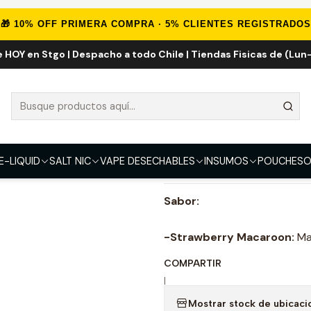
LIQUID
IMPORTADOS
Eliquid Importados 60ml
Strawberry Maca
🎁 10% OFF PRIMERA COMPRA · 5% CLIENTES REGISTRADOS
e HOY en Stgo | Despacho a todo Chile | Tiendas Fisicas de (Lun-
Strawberry Ma
FUERZA
0mg
3mg
6mg
E-LIQUID
SALT NIC
VAPE DESECHABLES
INSUMOS
POUCHES
O
DESCRIPCIÓN
Sabor:
-Strawberry Macaroon:
Mac
COMPARTIR
|
Mostrar stock de ubicaci