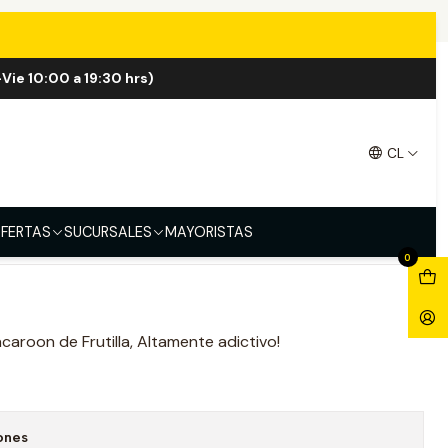
roon 60ml
Vie 10:00 a 19:30 hrs)
caroon 60ml
CL
FERTAS
SUCURSALES
MAYORISTAS
0
aroon de Frutilla, Altamente adictivo!
ones