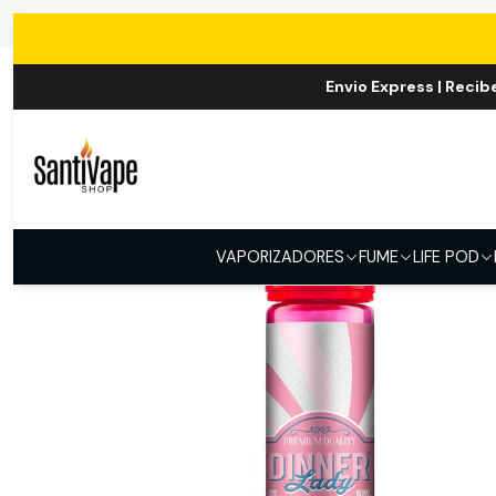
Inicio
E-
Envio Express | Recib
VAPORIZADORES
FUME
LIFE POD