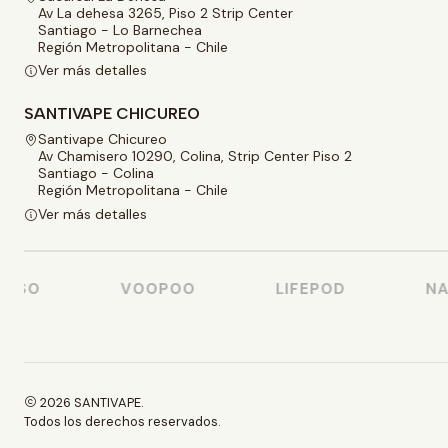
Av La dehesa 3265, Piso 2 Strip Center
Santiago - Lo Barnechea
Región Metropolitana - Chile
Ver más detalles
SANTIVAPE CHICUREO
Santivape Chicureo
Av Chamisero 10290, Colina, Strip Center Piso 2
Santiago - Colina
Región Metropolitana - Chile
Ver más detalles
SSO
VOOPOO
LIFEPOD
NAS
2026 SANTIVAPE.
Todos los derechos reservados.