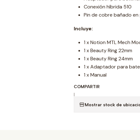
Conexión híbrida 510
Pin de cobre bañado en 
Incluye:
1 x Notion MTL Mech Mo
1 x Beauty Ring 22mm
1 x Beauty Ring 24mm
1 x Adaptador para bate
1 x Manual
COMPARTIR
|
Mostrar stock de ubicaci