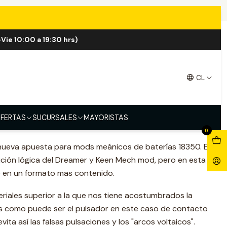
Vie 10:00 a 19:30 hrs)
 Notion MTL 18350 Mod
CL
FERTAS
SUCURSALES
MAYORISTAS
0
ueva apuesta para mods meánicos de baterías 18350. El
ución lógica del Dreamer y Keen Mech mod, pero en esta
e en un formato mas contenido.
riales superior a la que nos tiene acostumbrados la
s como puede ser el pulsador en este caso de contacto
ita así las falsas pulsaciones y los "arcos voltaicos".