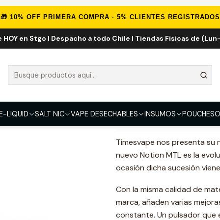
Inicio
MOD
MECANICOS
Times Vape - Notion MTL 18350 Mod
🎁 10% OFF PRIMERA COMPRA · 5% CLIENTES REGISTRADOS
e HOY en Stgo | Despacho a todo Chile | Tiendas Fisicas de (Lun-
Times Vape -
COLOR
Brass
Brass Black
E-LIQUID
SALT NIC
VAPE DESECHABLES
INSUMOS
POUCHES
O
DESCRIPCIÓN
Timesvape nos presenta su n
nuevo Notion MTL es la evol
ocasión dicha sucesión vien
Con la misma calidad de mate
marca, añaden varias mejora
constante. Un pulsador que ev