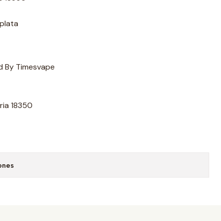
plata
d By Timesvape
ria 18350
ones