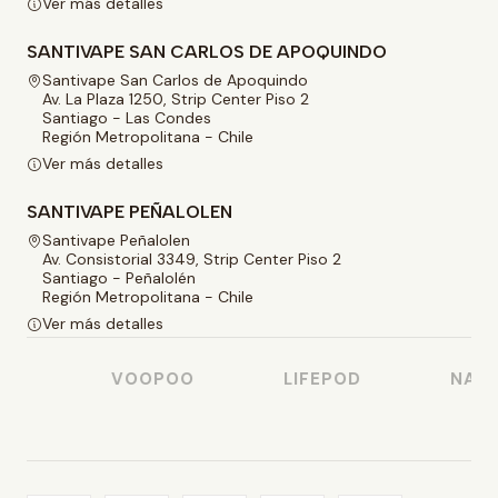
Ver más detalles
SANTIVAPE SAN CARLOS DE APOQUINDO
Santivape San Carlos de Apoquindo
Av. La Plaza 1250, Strip Center Piso 2
Santiago - Las Condes
Región Metropolitana - Chile
Ver más detalles
SANTIVAPE PEÑALOLEN
Santivape Peñalolen
Av. Consistorial 3349, Strip Center Piso 2
Santiago - Peñalolén
Región Metropolitana - Chile
Ver más detalles
O
VOOPOO
LIFEPOD
NASTY