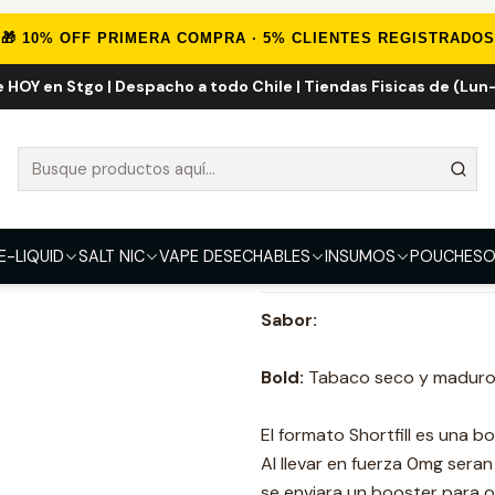
QUID
IMPORTADOS
E-liquid Importados 100ml
Tobacco Bold 100
🎁 10% OFF PRIMERA COMPRA · 5% CLIENTES REGISTRADOS
e HOY en Stgo | Despacho a todo Chile | Tiendas Fisicas de (Lun-
Tobacco Bold 1
FUERZA
0mg
3mg
6mg
E-LIQUID
SALT NIC
VAPE DESECHABLES
INSUMOS
POUCHES
O
DESCRIPCIÓN
Sabor:
Bold:
Tabaco seco y maduro
El formato Shortfill es una b
Al llevar en fuerza 0mg sera
se enviara un booster para 