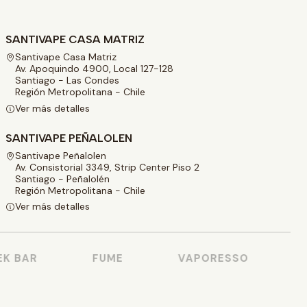
SANTIVAPE CASA MATRIZ
Santivape Casa Matriz
Av. Apoquindo 4900, Local 127-128
Santiago - Las Condes
Región Metropolitana - Chile
Ver más detalles
SANTIVAPE PEÑALOLEN
Santivape Peñalolen
Av. Consistorial 3349, Strip Center Piso 2
Santiago - Peñalolén
Región Metropolitana - Chile
Ver más detalles
K BAR
FUME
VAPORESSO
V