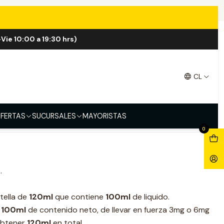
ml Shortfill
Vie 10:00 a 19:30 hrs)
00ml Shortfill
CL
FERTAS
SUCURSALES
MAYORISTAS
0
.
otella de
120ml
que contiene
100ml
de liquido.
n
100ml
de contenido neto, de llevar en fuerza 3mg o 6mg
obtener
120ml
en total.