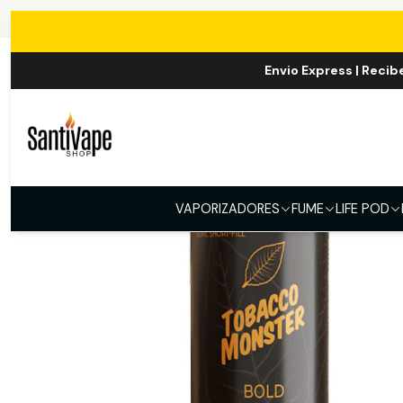
Inicio
E-LI
Envio Express | Recib
VAPORIZADORES
FUME
LIFE POD