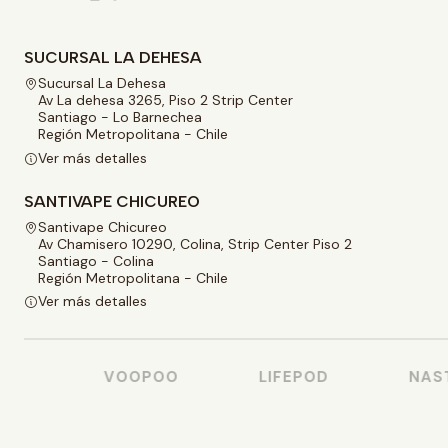
SUCURSAL LA DEHESA
Sucursal La Dehesa
Av La dehesa 3265, Piso 2 Strip Center
Santiago - Lo Barnechea
Región Metropolitana - Chile
Ver más detalles
SANTIVAPE CHICUREO
Santivape Chicureo
Av Chamisero 10290, Colina, Strip Center Piso 2
Santiago - Colina
Región Metropolitana - Chile
Ver más detalles
O
VOOPOO
LIFEPOD
NASTY