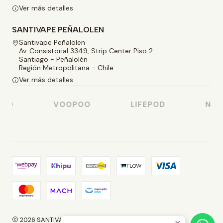
Ver más detalles
SANTIVAPE PEÑALOLEN
Santivape Peñalolen
Av. Consistorial 3349, Strip Center Piso 2
Santiago - Peñalolén
Región Metropolitana - Chile
Ver más detalles
SO
VOOPOO
LIFEPOD
NAST
2026 SANTIVAPE.