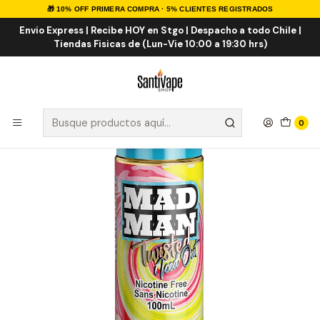
🎁 10% OFF PRIMERA COMPRA · 5% CLIENTES REGISTRADOS
Inicio
E-LIQUID
IMPORTADOS
E-liquid Importados 100ml
Twisted Strawberry Lemon ICE 100ml
Envio Express | Recibe HOY en Stgo | Despacho a todo Chile |
Tiendas Fisicas de (Lun-Vie 10:00 a 19:30 hrs)
0