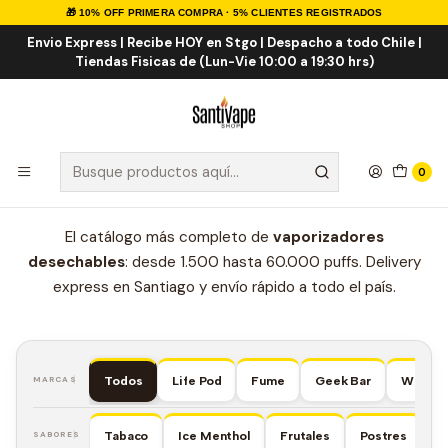
🎁 10% OFF PRIMERA COMPRA · 5% CLIENTES REGISTRADOS
Inicio
VAPE DESECHABLES
Envio Express | Recibe HOY en Stgo | Despacho a todo Chile |
Tiendas Fisicas de (Lun-Vie 10:00 a 19:30 hrs)
CHILE · ENVÍO EXPRESS
Vapes Desechables
0
en
Chile
El catálogo más completo de
vaporizadores
desechables
: desde 1.500 hasta 60.000 puffs. Delivery
express en Santiago y envío rápido a todo el país.
Todos
Life Pod
Fume
Geek Bar
Wiwi
MARCAS
Tabaco
Ice Menthol
Frutales
Postres
SABORES