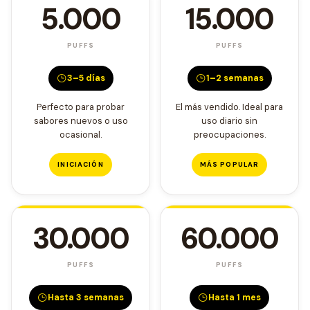
5.000
15.000
PUFFS
PUFFS
3–5 días
1–2 semanas
Perfecto para probar
El más vendido. Ideal para
sabores nuevos o uso
uso diario sin
ocasional.
preocupaciones.
INICIACIÓN
MÁS POPULAR
30.000
60.000
PUFFS
PUFFS
Hasta 3 semanas
Hasta 1 mes