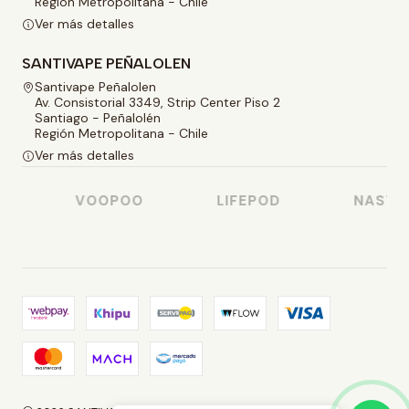
Región Metropolitana - Chile
Ver más detalles
SANTIVAPE PEÑALOLEN
Santivape Peñalolen
Av. Consistorial 3349, Strip Center Piso 2
Santiago - Peñalolén
Región Metropolitana - Chile
Ver más detalles
VOOPOO
LIFEPOD
NASTY J