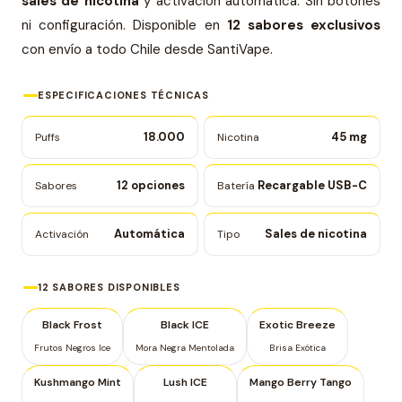
sales de nicotina
y activación automática. Sin botones
ni configuración. Disponible en
12 sabores exclusivos
con envío a todo Chile desde SantiVape.
ESPECIFICACIONES TÉCNICAS
18.000
45 mg
Puffs
Nicotina
12 opciones
Recargable USB-C
Sabores
Batería
Automática
Sales de nicotina
Activación
Tipo
12 SABORES DISPONIBLES
Black Frost
Black ICE
Exotic Breeze
Frutos Negros Ice
Mora Negra Mentolada
Brisa Exótica
Kushmango Mint
Lush ICE
Mango Berry Tango