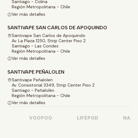
Santiago - Colina
Región Metropolitana - Chile
Ver más detalles
SANTIVAPE SAN CARLOS DE APOQUINDO
Santivape San Carlos de Apoquindo
Av. La Plaza 1250, Strip Center Piso 2
Santiago - Las Condes
Región Metropolitana - Chile
Ver más detalles
SANTIVAPE PEÑALOLEN
Santivape Peñalolen
Av. Consistorial 3349, Strip Center Piso 2
Santiago - Peñalolén
Región Metropolitana - Chile
Ver más detalles
O
VOOPOO
LIFEPOD
NASTY