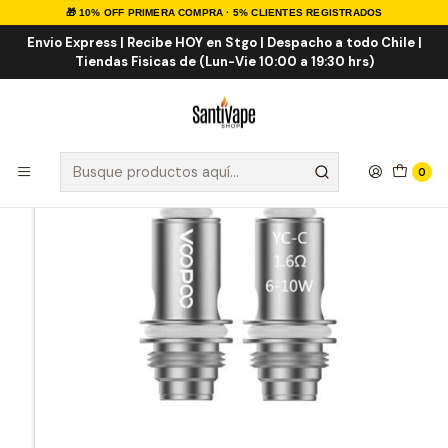
🎁 10% OFF PRIMERA COMPRA · 5% CLIENTES REGISTRADOS
Inicio
INSUMOS
RESISTENCIAS
COMERCIALES
VOOPOO YC Resistencias Coil Finic 20
Envio Express | Recibe HOY en Stgo | Despacho a todo Chile |
Tiendas Fisicas de (Lun-Vie 10:00 a 19:30 hrs)
0