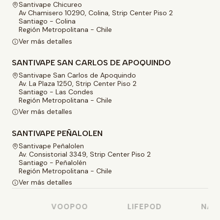
Santivape Chicureo
Av Chamisero 10290, Colina, Strip Center Piso 2
Santiago - Colina
Región Metropolitana - Chile
Ver más detalles
SANTIVAPE SAN CARLOS DE APOQUINDO
Santivape San Carlos de Apoquindo
Av. La Plaza 1250, Strip Center Piso 2
Santiago - Las Condes
Región Metropolitana - Chile
Ver más detalles
SANTIVAPE PEÑALOLEN
Santivape Peñalolen
Av. Consistorial 3349, Strip Center Piso 2
Santiago - Peñalolén
Región Metropolitana - Chile
Ver más detalles
SO
VOOPOO
LIFEPOD
NAST