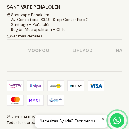
SANTIVAPE PEÑALOLEN
Santivape Peñalolen
Av. Consistorial 3349, Strip Center Piso 2
Santiago - Peñalolén
Región Metropolitana - Chile
Ver más detalles
O
VOOPOO
LIFEPOD
NASTY
2026 SANTIVAPE.
Necesitas Ayuda? Escribenos.
Todos los derechos reservados.