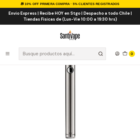
🎁 10% OFF PRIMERA COMPRA · 5% CLIENTES REGISTRADOS
Inicio
HERBALES
Cartridge
Airis Vertex Twist Bateria 510 para Cartridge de Clear
Envio Express | Recibe HOY en Stgo | Despacho a todo Chile |
Tiendas Fisicas de (Lun-Vie 10:00 a 19:30 hrs)
0