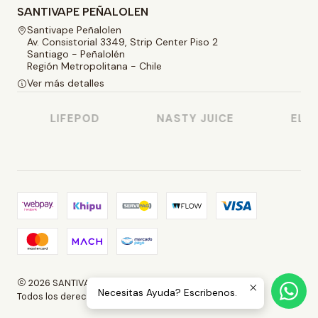
SANTIVAPE PEÑALOLEN
Santivape Peñalolen
Av. Consistorial 3349, Strip Center Piso 2
Santiago - Peñalolén
Región Metropolitana - Chile
Ver más detalles
LIFEPOD
NASTY JUICE
ELF 
2026 SANTIVAPE.
Necesitas Ayuda? Escribenos.
Todos los derechos reservados.