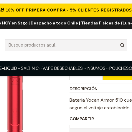
Inicio
HERBALES
Cartridge
Bateria Armor 510
🎁 10% OFF PRIMERA COMPRA · 5% CLIENTES REGISTRADOS
e HOY en Stgo | Despacho a todo Chile | Tiendas Fisicas de (Lun-
Bateria Armor 
COLOR
Negro
Dorado
Azu
E-LIQUID
SALT NIC
VAPE DESECHABLES
INSUMOS
POUCHES
O
Ag
Cantidad
DESCRIPCIÓN
Batería Yocan Armor 510 cue
segun el voltaje establecido.
COMPARTIR
|