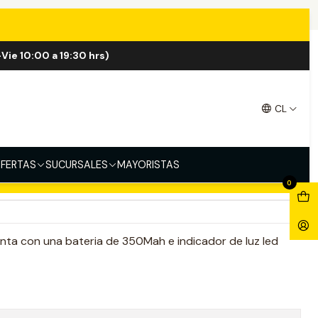
Vie 10:00 a 19:30 hrs)
510
CL
l
Plateado
Rojo
FERTAS
SUCURSALES
MAYORISTAS
regar al Carro
Comprar ahora
0
nta con una bateria de 350Mah e indicador de luz led