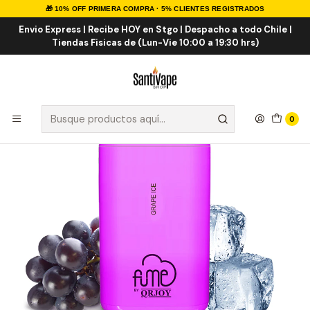
🎁 10% OFF PRIMERA COMPRA · 5% CLIENTES REGISTRADOS
Inicio
Marcas Desechables
Fume Grape ICE 5K Puff
Envio Express | Recibe HOY en Stgo | Despacho a todo Chile |
Tiendas Fisicas de (Lun-Vie 10:00 a 19:30 hrs)
0