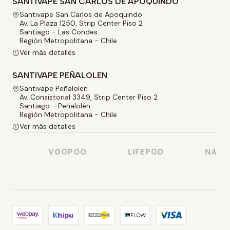
SANTIVAPE SAN CARLOS DE APOQUINDO
Santivape San Carlos de Apoquindo
Av. La Plaza 1250, Strip Center Piso 2
Santiago - Las Condes
Región Metropolitana - Chile
Ver más detalles
SANTIVAPE PEÑALOLEN
Santivape Peñalolen
Av. Consistorial 3349, Strip Center Piso 2
Santiago - Peñalolén
Región Metropolitana - Chile
Ver más detalles
O
VOOPOO
LIFEPOD
NASTY 