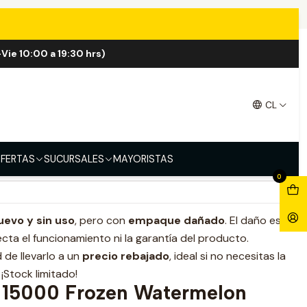
on 15.000 Puff
Vie 10:00 a 19:30 hrs)
e Frozen Watermelon 15.000
CL
FERTAS
SUCURSALES
MAYORISTAS
0
uevo y sin uso
, pero con
empaque dañado
. El daño es
cta el funcionamiento ni la garantía del producto.
de llevarlo a un
precio rebajado
, ideal si no necesitas la
¡Stock limitado!
 15000 Frozen Watermelon