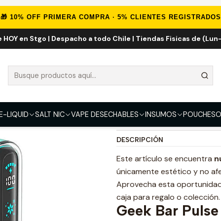
DESECHABLES
VAPE FRUTALES ICE
Geek Bar Pulse Frozen Watermel
🎁 10% OFF PRIMERA COMPRA · 5% CLIENTES REGISTRADOS
e HOY en Stgo | Despacho a todo Chile | Tiendas Fisicas de (Lun-
Geek Bar Puls
Puff
FUERZA
50mg
E-LIQUID
SALT NIC
VAPE DESECHABLES
INSUMOS
POUCHES
O
DESCRIPCIÓN
Este artículo se encuentra
n
únicamente estético y no afe
Aprovecha esta oportunidad 
caja para regalo o colección. 
Geek Bar Pulse