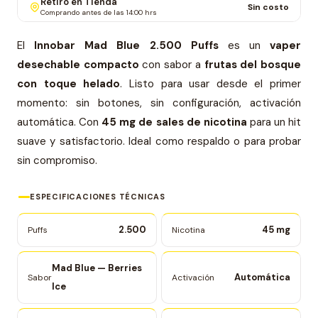
Retiro en Tienda
Sin costo
Comprando antes de las 14:00 hrs
El
Innobar Mad Blue 2.500 Puffs
es un
vaper
desechable compacto
con sabor a
frutas del bosque
con toque helado
. Listo para usar desde el primer
momento: sin botones, sin configuración, activación
automática. Con
45 mg de sales de nicotina
para un hit
suave y satisfactorio. Ideal como respaldo o para probar
sin compromiso.
ESPECIFICACIONES TÉCNICAS
2.500
45 mg
Puffs
Nicotina
Mad Blue — Berries
Automática
Sabor
Activación
Ice