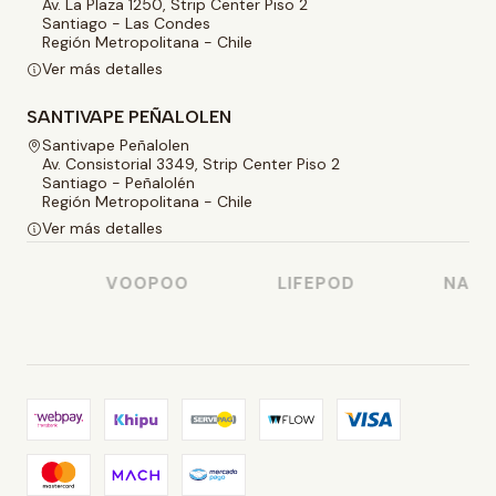
Av. La Plaza 1250, Strip Center Piso 2
Santiago - Las Condes
Región Metropolitana - Chile
Ver más detalles
SANTIVAPE PEÑALOLEN
Santivape Peñalolen
Av. Consistorial 3349, Strip Center Piso 2
Santiago - Peñalolén
Región Metropolitana - Chile
Ver más detalles
VOOPOO
LIFEPOD
NASTY 