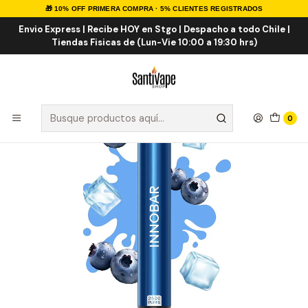
🎁 10% OFF PRIMERA COMPRA · 5% CLIENTES REGISTRADOS
Inicio
VAPE DESECHABLES
VAPE FRUTALES ICE
Innobar Mad blue 2.500 Puff
Envio Express | Recibe HOY en Stgo | Despacho a todo Chile |
Tiendas Fisicas de (Lun-Vie 10:00 a 19:30 hrs)
0