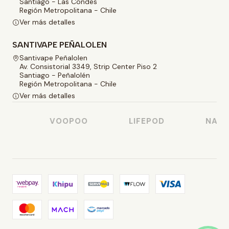
Santiago - Las Condes
Región Metropolitana - Chile
Ver más detalles
SANTIVAPE PEÑALOLEN
Santivape Peñalolen
Av. Consistorial 3349, Strip Center Piso 2
Santiago - Peñalolén
Región Metropolitana - Chile
Ver más detalles
O
VOOPOO
LIFEPOD
NASTY