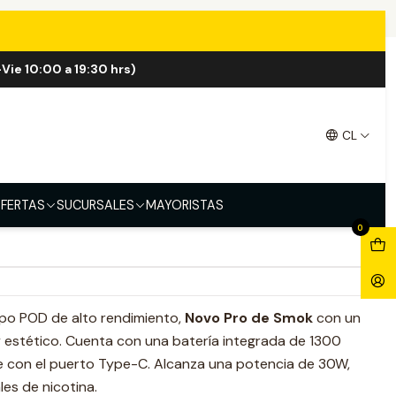
Vie 10:00 a 19:30 hrs)
 Kit
CL
Pale Pink
Cyan Blue
Red Black
Pink Black
FERTAS
SUCURSALES
MAYORISTAS
0
ipo POD de alto rendimiento,
Novo Pro de Smok
con un
 estético. Cuenta con una batería integrada de 1300
 con el puerto Type-C. Alcanza una potencia de 30W,
es de nicotina.