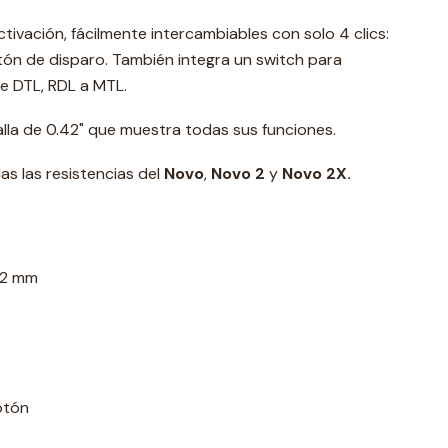
vación, fácilmente intercambiables con solo 4 clics:
ón de disparo. También integra un switch para
de DTL, RDL a MTL.
lla de 0.42" que muestra todas sus funciones.
s las resistencias del
Novo
,
Novo 2
y
Novo 2X.
112 mm
otón