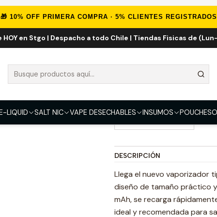
Inicio
VAPORIZADORES
VAPE RECARGABLE
Smok Novo Pro Kit
🎁 10% OFF PRIMERA COMPRA · 5% CLIENTES REGISTRADOS
e HOY en Stgo | Despacho a todo Chile | Tiendas Fisicas de (Lun-
Smok Novo Pro
5.0
1 reseña
COLOR
Black Gun Metal
Cyan
E-LIQUID
SALT NIC
VAPE DESECHABLES
INSUMOS
POUCHES
O
Black Carbon Fiber
DESCRIPCIÓN
Llega el nuevo vaporizador t
diseño de tamaño práctico y
mAh, se recarga rápidamente
ideal y recomendada para sal