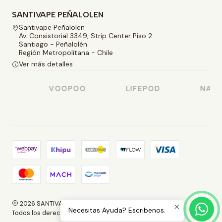
SANTIVAPE PEÑALOLEN
Santivape Peñalolen
Av. Consistorial 3349, Strip Center Piso 2
Santiago - Peñalolén
Región Metropolitana - Chile
Ver más detalles
O
VOOPOO
LIFEPOD
NASTY
2026 SANTIVAPE.
Necesitas Ayuda? Escribenos.
Todos los derechos reservados.