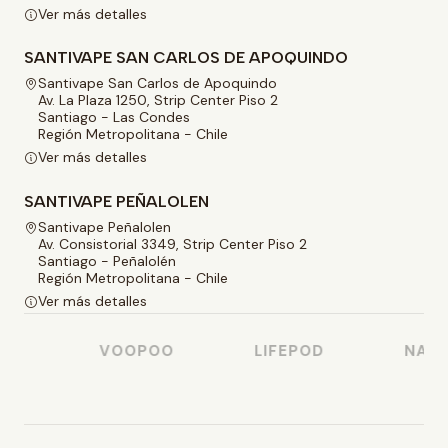
Ver más detalles
SANTIVAPE SAN CARLOS DE APOQUINDO
Santivape San Carlos de Apoquindo
Av. La Plaza 1250, Strip Center Piso 2
Santiago - Las Condes
Región Metropolitana - Chile
Ver más detalles
SANTIVAPE PEÑALOLEN
Santivape Peñalolen
Av. Consistorial 3349, Strip Center Piso 2
Santiago - Peñalolén
Región Metropolitana - Chile
Ver más detalles
O
VOOPOO
LIFEPOD
NASTY 