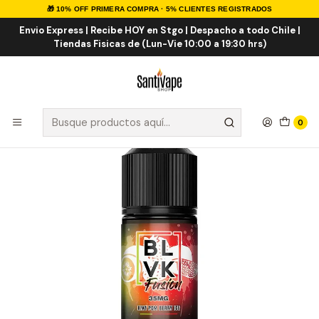
🎁 10% OFF PRIMERA COMPRA · 5% CLIENTES REGISTRADOS
Inicio
Sales de Nicotina
Salt Nic Importadas
BLVK Kiwi Pom Berry ICE Salt 30ml
Envio Express | Recibe HOY en Stgo | Despacho a todo Chile |
Tiendas Fisicas de (Lun-Vie 10:00 a 19:30 hrs)
0