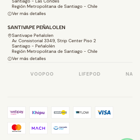
Santiago - Las Condes
Región Metropolitana de Santiago - Chile
Ver más detalles
SANTIVAPE PEÑALOLEN
Santivape Peñalolen
Av. Consistorial 3349, Strip Center Piso 2
Santiago - Peñalolén
Región Metropolitana de Santiago - Chile
Ver más detalles
O
VOOPOO
LIFEPOD
NASTY