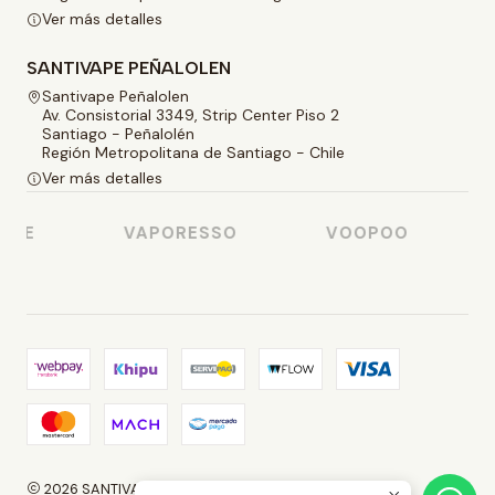
Ver más detalles
SANTIVAPE PEÑALOLEN
Santivape Peñalolen
Av. Consistorial 3349, Strip Center Piso 2
Santiago - Peñalolén
Región Metropolitana de Santiago - Chile
Ver más detalles
ME
VAPORESSO
VOOPOO
2026 SANTIVAPE.