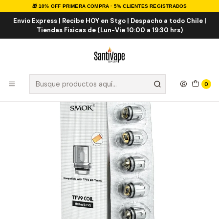
🎁 10% OFF PRIMERA COMPRA · 5% CLIENTES REGISTRADOS
Inicio
INSUMOS
RESISTENCIAS
COMERCIALES
Resistencias para TFV9 0.15 (Rigel Kit)
Envio Express | Recibe HOY en Stgo | Despacho a todo Chile |
Tiendas Fisicas de (Lun-Vie 10:00 a 19:30 hrs)
0