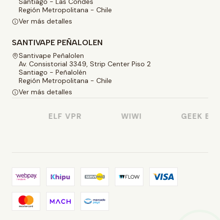
Santiago - Las Condes
Región Metropolitana - Chile
Ver más detalles
SANTIVAPE PEÑALOLEN
Santivape Peñalolen
Av. Consistorial 3349, Strip Center Piso 2
Santiago - Peñalolén
Región Metropolitana - Chile
Ver más detalles
E
ELF VPR
WIWI
GEEK BAR