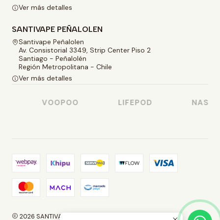
Ver más detalles
SANTIVAPE PEÑALOLEN
Santivape Peñalolen
Av. Consistorial 3349, Strip Center Piso 2
Santiago - Peñalolén
Región Metropolitana - Chile
Ver más detalles
VOOPOO
LIFEPOD
NASTY J
2026 SANTIVAPE.