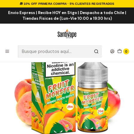
🎁 10% OFF PRIMERA COMPRA · 5% CLIENTES REGISTRADOS
Inicio
Sales de Nicotina
Salt Nic Importadas
Fruit Monster Mango Peach Guava Salt 30ml
Envio Express | Recibe HOY en Stgo | Despacho a todo Chile |
Tiendas Fisicas de (Lun-Vie 10:00 a 19:30 hrs)
0