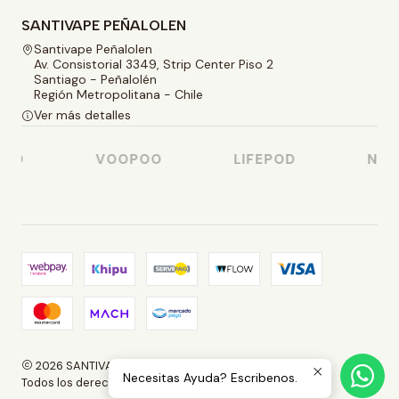
SANTIVAPE PEÑALOLEN
Santivape Peñalolen
Av. Consistorial 3349, Strip Center Piso 2
Santiago - Peñalolén
Región Metropolitana - Chile
Ver más detalles
SO
VOOPOO
LIFEPOD
NAST
2026 SANTIVAPE.
Necesitas Ayuda? Escribenos.
Todos los derechos reservados.