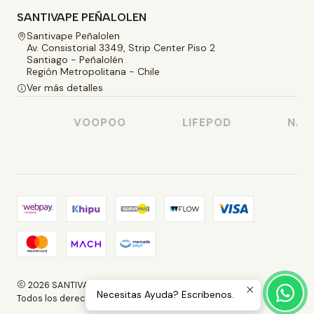
SANTIVAPE PEÑALOLEN
Santivape Peñalolen
Av. Consistorial 3349, Strip Center Piso 2
Santiago - Peñalolén
Región Metropolitana - Chile
Ver más detalles
SO
VOOPOO
LIFEPOD
NASTY
2026 SANTIVAPE.
Necesitas Ayuda? Escribenos.
Todos los derechos reservados.