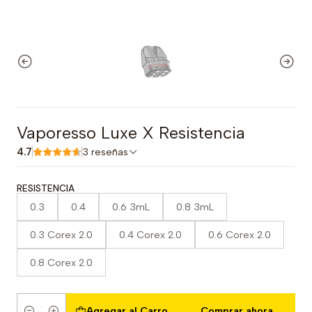
Vaporesso Luxe X Resistencia
4.7
3 reseñas
RESISTENCIA
0.3
0.4
0.6 3mL
0.8 3mL
0.3 Corex 2.0
0.4 Corex 2.0
0.6 Corex 2.0
0.8 Corex 2.0
Agregar al Carro
Comprar ahora