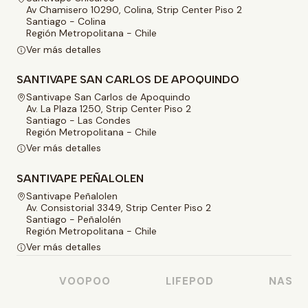
Av Chamisero 10290, Colina, Strip Center Piso 2
Santiago - Colina
Región Metropolitana - Chile
Ver más detalles
SANTIVAPE SAN CARLOS DE APOQUINDO
Santivape San Carlos de Apoquindo
Av. La Plaza 1250, Strip Center Piso 2
Santiago - Las Condes
Región Metropolitana - Chile
Ver más detalles
SANTIVAPE PEÑALOLEN
Santivape Peñalolen
Av. Consistorial 3349, Strip Center Piso 2
Santiago - Peñalolén
Región Metropolitana - Chile
Ver más detalles
VOOPOO
LIFEPOD
NASTY J