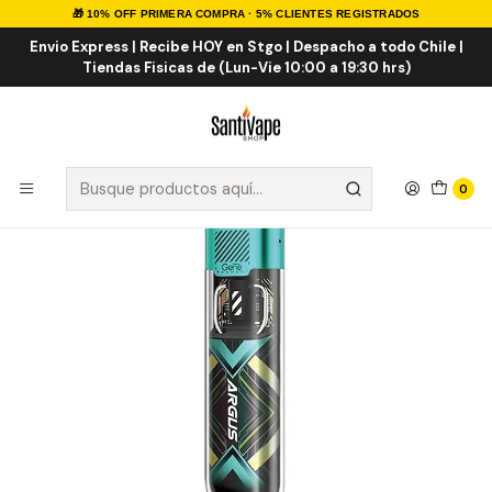
🎁 10% OFF PRIMERA COMPRA · 5% CLIENTES REGISTRADOS
Inicio
OFERTAS
VAPORIZADORES
Voopoo Argus P1S Pod Kit
Envio Express | Recibe HOY en Stgo | Despacho a todo Chile |
Tiendas Fisicas de (Lun-Vie 10:00 a 19:30 hrs)
0