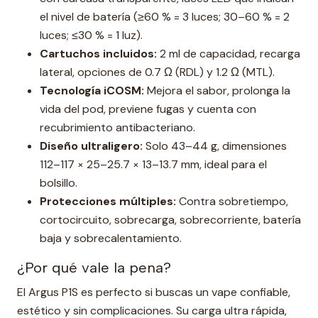
el nivel de batería (≥60 % = 3 luces; 30–60 % = 2
luces; ≤30 % = 1 luz).
Cartuchos incluidos:
2 ml de capacidad, recarga
lateral, opciones de 0.7 Ω (RDL) y 1.2 Ω (MTL).
Tecnología iCOSM:
Mejora el sabor, prolonga la
vida del pod, previene fugas y cuenta con
recubrimiento antibacteriano.
Diseño ultraligero:
Solo 43–44 g, dimensiones
112–117 × 25–25.7 × 13–13.7 mm, ideal para el
bolsillo.
Protecciones múltiples:
Contra sobretiempo,
cortocircuito, sobrecarga, sobrecorriente, batería
baja y sobrecalentamiento.
¿Por qué vale la pena?
El Argus P1S es perfecto si buscas un vape confiable,
estético y sin complicaciones. Su carga ultra rápida,