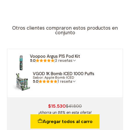
Otros clientes compraron estos productos en
conjunto
Voopoo Argus P1S Pod Kit
5.0
3 reseñas
VGOD 1K Bomb ICED 1000 Puffs
Sabor: Apple Bomb ICED
5.0
1 reseña
$15.530
$41.800
¡Ahorra un 88% en esta oferta!
Agregar todos al carro