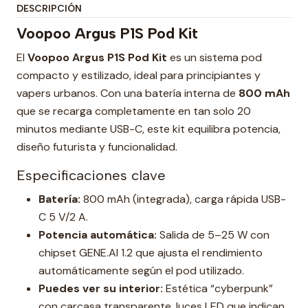
DESCRIPCIÓN
Voopoo Argus P1S Pod Kit
El
Voopoo Argus P1S Pod Kit
es un sistema pod
compacto y estilizado, ideal para principiantes y
vapers urbanos. Con una batería interna de
800 mAh
que se recarga completamente en tan solo 20
minutos mediante USB-C, este kit equilibra potencia,
diseño futurista y funcionalidad.
Especificaciones clave
Batería:
800 mAh (integrada), carga rápida USB-
C 5 V/2 A.
Potencia automática:
Salida de 5–25 W con
chipset GENE.AI 1.2 que ajusta el rendimiento
automáticamente según el pod utilizado.
Puedes ver su interior:
Estética “cyberpunk”
con carcasa transparente, luces LED que indican