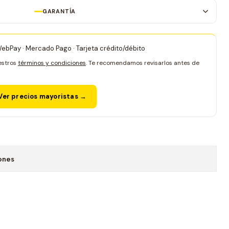
GARANTÍA
 WebPay · Mercado Pago · Tarjeta crédito/débito
estros
términos y condiciones
. Te recomendamos revisarlos antes de
er precios mayoristas →
ones