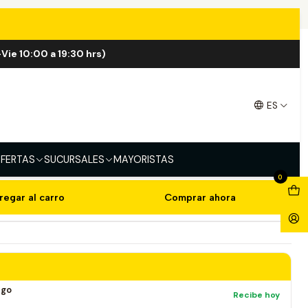
ml
Vie 10:00 a 19:30 hrs)
lt 30ml
ES
Granada y Berries
Uva Aloe
Tabaco Gold
lla
Piña Limón ICE
FERTAS
SUCURSALES
MAYORISTAS
0
regar al carro
Comprar ahora
ago
Recibe hoy