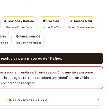
🍎 Granada y Berries
🍇 Uva Aloe
🚬 Tabaco Gold
Granada Frutos Rojos
Uva con Aloe Vera
Tabaco Seco Almendra
nilla
🍋 Piña Limón ICE
ainilla
Piña Limón Mentolado
 exclusiva para mayores de 18 años.
retirados en tienda serán entregados únicamente a personas
la entrega o retiro, se solicitará una identificación válida para
el comprador o receptor.
INSTRUCCIONES DE USO