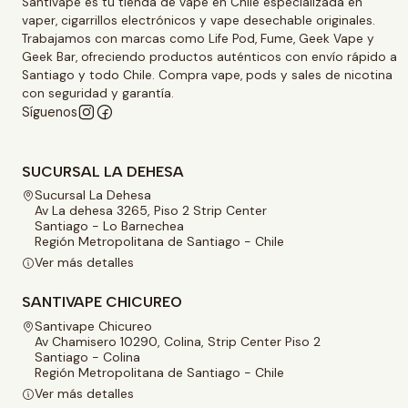
Santivape es tu tienda de vape en Chile especializada en
vaper, cigarrillos electrónicos y vape desechable originales.
Trabajamos con marcas como Life Pod, Fume, Geek Vape y
Geek Bar, ofreciendo productos auténticos con envío rápido a
Santiago y todo Chile. Compra vape, pods y sales de nicotina
con seguridad y garantía.
Síguenos
SUCURSAL LA DEHESA
Sucursal La Dehesa
Av La dehesa 3265, Piso 2 Strip Center
Santiago - Lo Barnechea
Región Metropolitana de Santiago - Chile
Ver más detalles
SANTIVAPE CHICUREO
Santivape Chicureo
Av Chamisero 10290, Colina, Strip Center Piso 2
Santiago - Colina
Región Metropolitana de Santiago - Chile
Ver más detalles