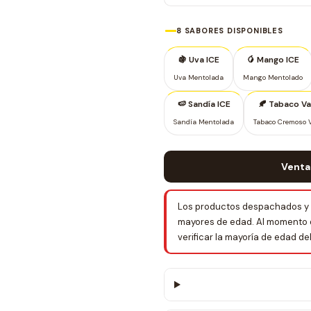
8 SABORES DISPONIBLES
🍇 Uva ICE
🥭 Mango ICE
Uva Mentolada
Mango Mentolado
🍉 Sandía ICE
🍂 Tabaco Vai
Sandía Mentolada
Tabaco Cremoso V
Venta
Los productos despachados y 
mayores de edad. Al momento de 
verificar la mayoría de edad d