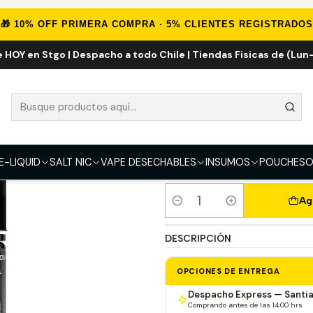
nicio
Sales de Nicotina
Salt Nic Importadas
Nasty Juice Salt 30
🎁 10% OFF PRIMERA COMPRA · 5% CLIENTES REGISTRADOS
e HOY en Stgo | Despacho a todo Chile | Tiendas Fisicas de (Lun-
Nasty Juice Sa
SABOR
Uva ICE
Mango ICE
Sandia ICE
Tabaco Vaini
E-LIQUID
SALT NIC
VAPE DESECHABLES
INSUMOS
POUCHES
O
Ag
Cantidad
DESCRIPCIÓN
OPCIONES DE ENTREGA
Despacho Express — Santi
Comprando antes de las 14:00 hrs