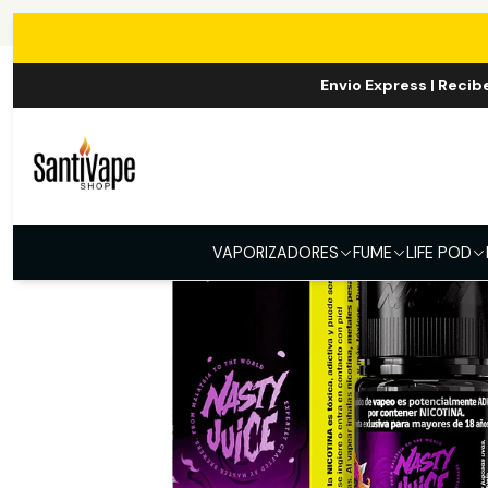
I
Envio Express | Recib
VAPORIZADORES
FUME
LIFE POD