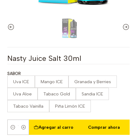
Nasty Juice Salt 30ml
SABOR
Uva ICE
Mango ICE
Granada y Berries
Uva Aloe
Tabaco Gold
Sandia ICE
Tabaco Vainilla
Piña Limón ICE
Agregar al carro
Comprar ahora
Cantidad