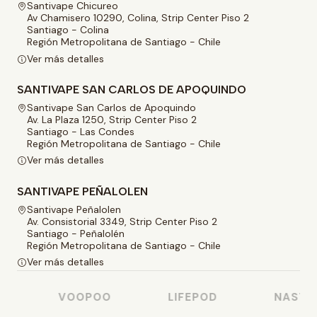
Santivape Chicureo
Av Chamisero 10290, Colina, Strip Center Piso 2
Santiago - Colina
Región Metropolitana de Santiago - Chile
Ver más detalles
SANTIVAPE SAN CARLOS DE APOQUINDO
Santivape San Carlos de Apoquindo
Av. La Plaza 1250, Strip Center Piso 2
Santiago - Las Condes
Región Metropolitana de Santiago - Chile
Ver más detalles
SANTIVAPE PEÑALOLEN
Santivape Peñalolen
Av. Consistorial 3349, Strip Center Piso 2
Santiago - Peñalolén
Región Metropolitana de Santiago - Chile
Ver más detalles
VOOPOO
LIFEPOD
NASTY J