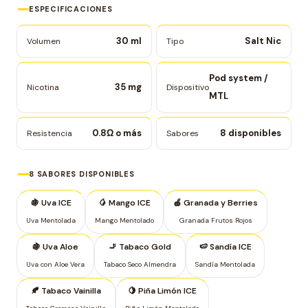
ESPECIFICACIONES
30 ml
Salt Nic
Volumen
Tipo
Pod system /
35 mg
Nicotina
Dispositivo
MTL
0.8Ω o más
8 disponibles
Resistencia
Sabores
8 SABORES DISPONIBLES
🍇 Uva ICE
🥭 Mango ICE
🍎 Granada y Berries
Uva Mentolada
Mango Mentolado
Granada Frutos Rojos
🍇 Uva Aloe
🚬 Tabaco Gold
🍉 Sandía ICE
Uva con Aloe Vera
Tabaco Seco Almendra
Sandía Mentolada
🍂 Tabaco Vainilla
🍋 Piña Limón ICE