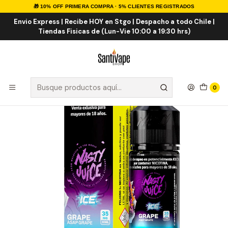
🎁 10% OFF PRIMERA COMPRA · 5% CLIENTES REGISTRADOS
Inicio
Sales de Nicotina
Salt Nic Importadas
Nasty Juice Salt 30ml
Envio Express | Recibe HOY en Stgo | Despacho a todo Chile |
Tiendas Fisicas de (Lun-Vie 10:00 a 19:30 hrs)
0