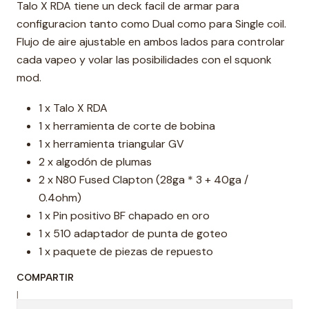
Talo X RDA tiene un deck facil de armar para
configuracion tanto como Dual como para Single coil.
Flujo de aire ajustable en ambos lados para controlar
cada vapeo y volar las posibilidades con el squonk
mod.
1 x Talo X RDA
1 x herramienta de corte de bobina
1 x herramienta triangular GV
2 x algodón de plumas
2 x N80 Fused Clapton (28ga * 3 + 40ga /
0.4ohm)
1 x Pin positivo BF chapado en oro
1 x 510 adaptador de punta de goteo
1 x paquete de piezas de repuesto
COMPARTIR
|