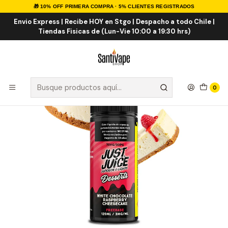
🎁 10% OFF PRIMERA COMPRA · 5% CLIENTES REGISTRADOS
Inicio
E-LIQUID
IMPORTADOS
Eliquid Importados 120ml
Just Juice White Chocolate Raspberry Cheesecake 120ml
Envio Express | Recibe HOY en Stgo | Despacho a todo Chile |
Tiendas Fisicas de (Lun-Vie 10:00 a 19:30 hrs)
0