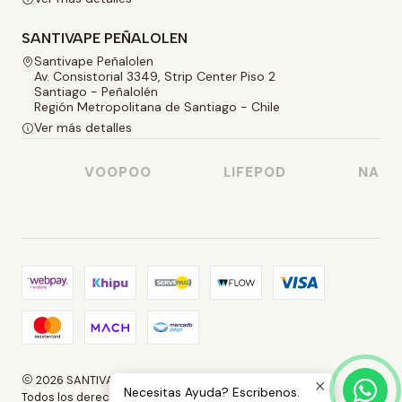
SANTIVAPE PEÑALOLEN
Santivape Peñalolen
Av. Consistorial 3349, Strip Center Piso 2
Santiago - Peñalolén
Región Metropolitana de Santiago - Chile
Ver más detalles
VOOPOO
LIFEPOD
NASTY 
2026 SANTIVAPE.
Necesitas Ayuda? Escribenos.
Todos los derechos reservados.