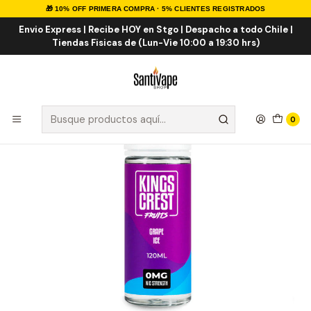
🎁 10% OFF PRIMERA COMPRA · 5% CLIENTES REGISTRADOS
Inicio
E-LIQUID
Frutal ICE
Grape ICE 120ml
Envio Express | Recibe HOY en Stgo | Despacho a todo Chile |
Tiendas Fisicas de (Lun-Vie 10:00 a 19:30 hrs)
0