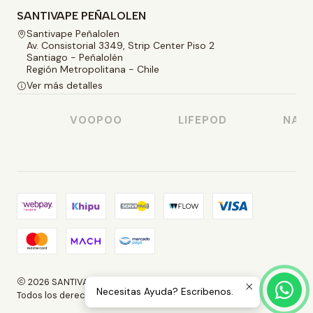
SANTIVAPE PEÑALOLEN
Santivape Peñalolen
Av. Consistorial 3349, Strip Center Piso 2
Santiago - Peñalolén
Región Metropolitana - Chile
Ver más detalles
O
VOOPOO
LIFEPOD
NASTY
2026 SANTIVAPE.
Necesitas Ayuda? Escribenos.
Todos los derechos reservados.