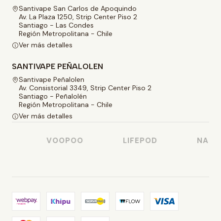
Santivape San Carlos de Apoquindo
Av. La Plaza 1250, Strip Center Piso 2
Santiago - Las Condes
Región Metropolitana - Chile
Ver más detalles
SANTIVAPE PEÑALOLEN
Santivape Peñalolen
Av. Consistorial 3349, Strip Center Piso 2
Santiago - Peñalolén
Región Metropolitana - Chile
Ver más detalles
O
VOOPOO
LIFEPOD
NASTY