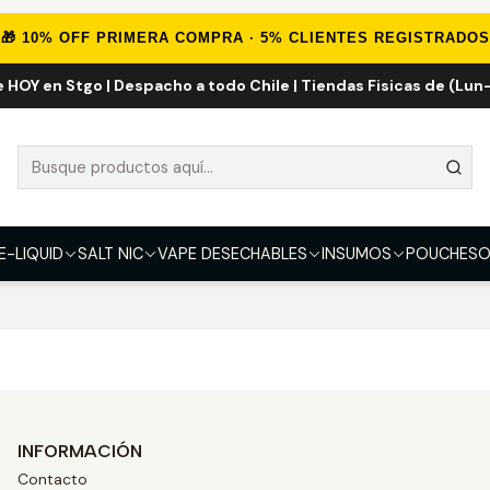
Inicio
HERBALES
Accesorios
🎁 10% OFF PRIMERA COMPRA · 5% CLIENTES REGISTRADOS
e HOY en Stgo | Despacho a todo Chile | Tiendas Fisicas de (Lun-
Accesorios
que coincidan con los filtros seleccionados.
E-LIQUID
SALT NIC
VAPE DESECHABLES
INSUMOS
POUCHES
O
a eliminar o utilizar filtros diferentes.
INFORMACIÓN
Contacto