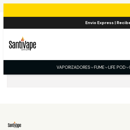
Envio Express | Recib
No hay productos 
VAPORIZADORES
FUME
LIFE POD
Intent