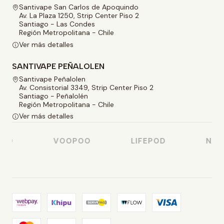
Santivape San Carlos de Apoquindo
Av. La Plaza 1250, Strip Center Piso 2
Santiago - Las Condes
Región Metropolitana - Chile
Ver más detalles
SANTIVAPE PEÑALOLEN
Santivape Peñalolen
Av. Consistorial 3349, Strip Center Piso 2
Santiago - Peñalolén
Región Metropolitana - Chile
Ver más detalles
SO
VOOPOO
LIFEPOD
NAST