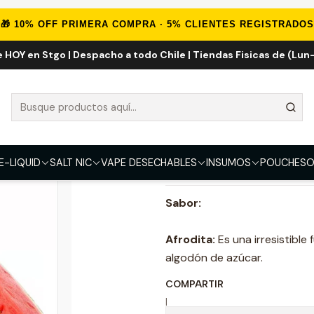
Inicio
E-LIQUID
Frutal
Afrodita 100ml
🎁 10% OFF PRIMERA COMPRA · 5% CLIENTES REGISTRADOS
e HOY en Stgo | Despacho a todo Chile | Tiendas Fisicas de (Lun-
Afrodita 100ml
FUERZA
3mg
E-LIQUID
SALT NIC
VAPE DESECHABLES
INSUMOS
POUCHES
O
DESCRIPCIÓN
Sabor:
Afrodita:
Es una irresistible f
algodón de azúcar.
COMPARTIR
|