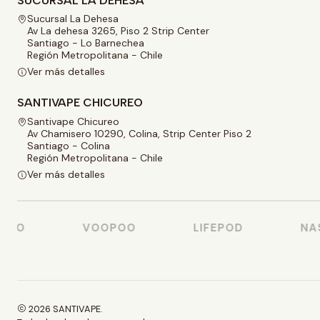
SUCURSAL LA DEHESA
Sucursal La Dehesa
Av La dehesa 3265, Piso 2 Strip Center
Santiago - Lo Barnechea
Región Metropolitana - Chile
Ver más detalles
SANTIVAPE CHICUREO
Santivape Chicureo
Av Chamisero 10290, Colina, Strip Center Piso 2
Santiago - Colina
Región Metropolitana - Chile
Ver más detalles
SO
VOOPOO
LIFEPOD
NAST
2026 SANTIVAPE.