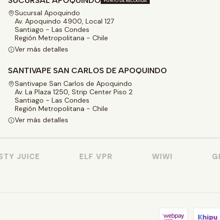
SUCURSAL APOQUINDO
PUNTO DE RECOGIDA
Sucursal Apoquindo
Av. Apoquindo 4900, Local 127
Santiago - Las Condes
Región Metropolitana - Chile
Ver más detalles
SANTIVAPE SAN CARLOS DE APOQUINDO
Santivape San Carlos de Apoquindo
Av. La Plaza 1250, Strip Center Piso 2
Santiago - Las Condes
Región Metropolitana - Chile
Ver más detalles
Y JUICE
ELF VPR
WIWI
GEE