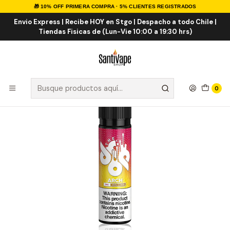
🎁 10% OFF PRIMERA COMPRA · 5% CLIENTES REGISTRADOS
Inicio
E-LIQUID
IMPORTADOS
Eliquid Importados 60ml
Arch 60ml
Envio Express | Recibe HOY en Stgo | Despacho a todo Chile |
Tiendas Fisicas de (Lun-Vie 10:00 a 19:30 hrs)
0