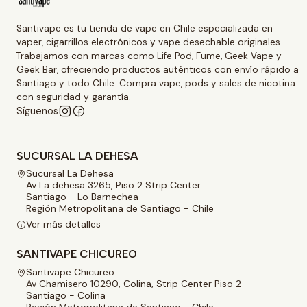
Santivape es tu tienda de vape en Chile especializada en
vaper, cigarrillos electrónicos y vape desechable originales.
Trabajamos con marcas como Life Pod, Fume, Geek Vape y
Geek Bar, ofreciendo productos auténticos con envío rápido a
Santiago y todo Chile. Compra vape, pods y sales de nicotina
con seguridad y garantía.
Síguenos
SUCURSAL LA DEHESA
Sucursal La Dehesa
Av La dehesa 3265, Piso 2 Strip Center
Santiago - Lo Barnechea
Región Metropolitana de Santiago - Chile
Ver más detalles
SANTIVAPE CHICUREO
Santivape Chicureo
Av Chamisero 10290, Colina, Strip Center Piso 2
Santiago - Colina
Región Metropolitana de Santiago - Chile