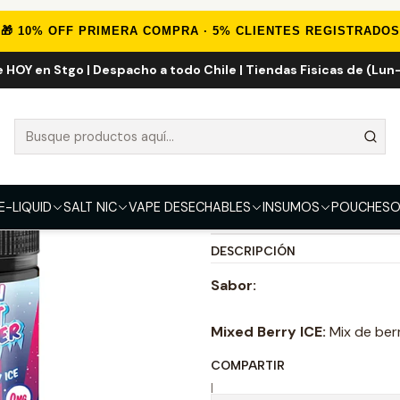
Inicio
E-LIQUID
Frutal ICE
Frozen Mixed Berry ICE 100ml
🎁 10% OFF PRIMERA COMPRA · 5% CLIENTES REGISTRADOS
e HOY en Stgo | Despacho a todo Chile | Tiendas Fisicas de (Lun-
Frozen Mixed 
4.5
2 reseñas
FUERZA
3mg
6mg
E-LIQUID
SALT NIC
VAPE DESECHABLES
INSUMOS
POUCHES
O
DESCRIPCIÓN
Sabor:
Mixed Berry ICE:
Mix de berr
COMPARTIR
|