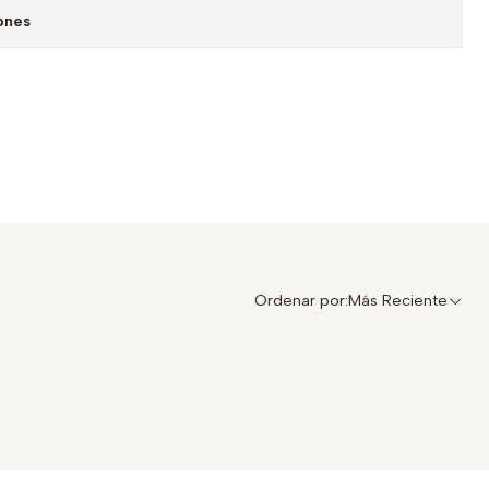
ones
Ordenar por:
Más Reciente