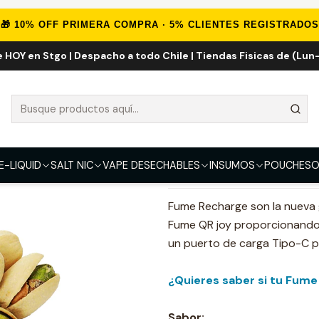
Inicio
Marcas Desechables
Fume Pistachios Milk Cereal 5K Puff
🎁 10% OFF PRIMERA COMPRA · 5% CLIENTES REGISTRADOS
e HOY en Stgo | Despacho a todo Chile | Tiendas Fisicas de (Lun-
Fume Pistachio
FUERZA
50mg
E-LIQUID
SALT NIC
VAPE DESECHABLES
INSUMOS
POUCHES
O
DESCRIPCIÓN
Fume Recharge son la nueva 
Fume QR joy proporcionand
un puerto de carga Tipo-C pa
¿Quieres saber si tu Fume 
Sabor: