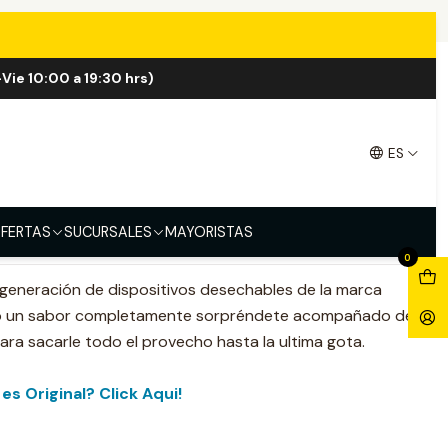
Vie 10:00 a 19:30 hrs)
s Milk Cereal 5K Puff
ES
FERTAS
SUCURSALES
MAYORISTAS
0
generación de dispositivos desechables de la marca
o un sabor completamente sorpréndete acompañado de
ra sacarle todo el provecho hasta la ultima gota.
es Original? Click Aqui!