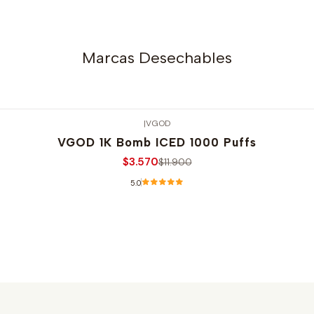
Marcas Desechables
|
VGOD
VGOD 1K Bomb ICED 1000 Puffs
$3.570
$11.900
5.0
Ver opciones