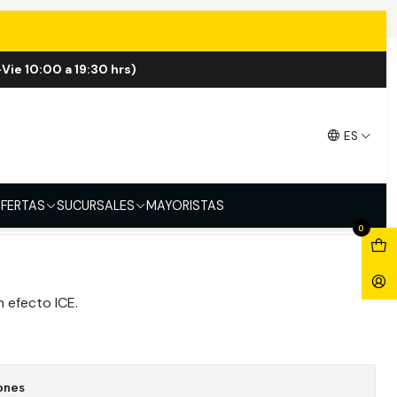
Vie 10:00 a 19:30 hrs)
E 30ml Salt
ES
FERTAS
SUCURSALES
MAYORISTAS
0
 efecto ICE.
ones