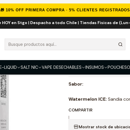
Inicio
E-LIQUID
Watermelon ICE 30ml Salt
🎁 10% OFF PRIMERA COMPRA · 5% CLIENTES REGISTRADOS
e HOY en Stgo | Despacho a todo Chile | Tiendas Fisicas de (Lun-
Watermelon IC
FUERZA
35mg
E-LIQUID
SALT NIC
VAPE DESECHABLES
INSUMOS
POUCHES
O
DESCRIPCIÓN
Sabor:
Watermelon ICE:
Sandia con
COMPARTIR
|
Mostrar stock de ubicaci